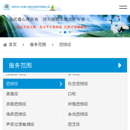
前世今生催眠疗法
催眠戒烟戒酒
催眠减肥
关于潜意识
创伤阴影
心灵空洞
心灵黑洞
自闭症
精神分裂症
躁狂抑郁症
首页
服务范围
恐惧症
抑郁症
产后抑郁症
焦虑症
焦虑症急性惊恐发作
服务范围
儿童多动症
多动症
恐惧症
社交恐惧症
尿羞症
口吃
赤面恐惧症
对视恐惧症
场所恐惧症
余光恐惧症
声音过度敏感症
恐艾症