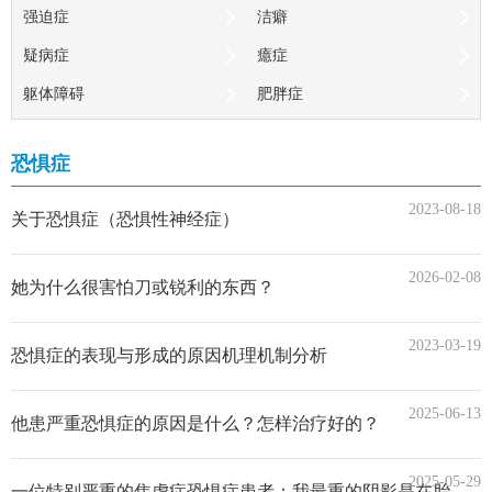
强迫症
洁癖
疑病症
癔症
躯体障碍
肥胖症
厌食症
暴饮暴食症
恐惧症
失眠症
心身疾病
药物依赖
酒精依赖症
2023-08-18
关于恐惧症（恐惧性神经症）
性心理障碍
异性癖
2026-02-08
同性恋
性变态
她为什么很害怕刀或锐利的东西？
恋物癖
早泄阳痿
2023-03-19
恐惧症的表现与形成的原因机理机制分析
人格障碍
偏执型人格
反社会人格
反常人格
2025-06-13
他患严重恐惧症的原因是什么？怎样治疗好的？
人格缺陷
性格缺陷
孤僻
处女情结
2025-05-29
一位特别严重的焦虑症恐惧症患者：我最重的阴影是在胎儿期埋下的（1）