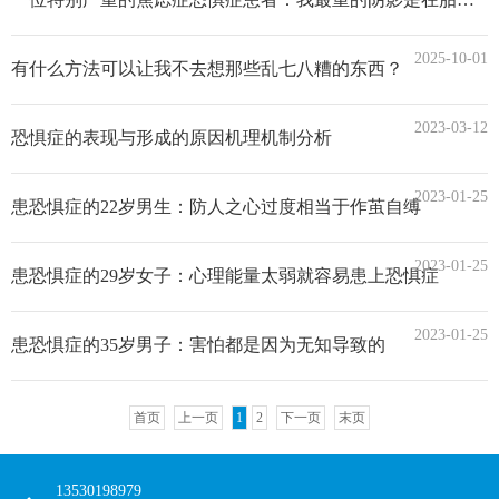
恋父情结
恋母情结
2025-10-01
恋母症
儿童问题
有什么方法可以让我不去想那些乱七八糟的东西？
青少年问题
学习障碍
2023-03-12
恐惧症的表现与形成的原因机理机制分析
考试焦虑
早恋
厌学叛逆
性心理困惑
2023-01-25
患恐惧症的22岁男生：防人之心过度相当于作茧自缚
亲子教育
亲子关系
情感困惑
恋爱问题
2023-01-25
患恐惧症的29岁女子：心理能量太弱就容易患上恐惧症
失恋
两性关系
2023-01-25
婚姻感情
家庭矛盾
患恐惧症的35岁男子：害怕都是因为无知导致的
婚姻问题
婚姻危机
家庭暴力
婚姻性生活不和谐
首页
上一页
1
2
下一页
末页
恋子情结
婆媳矛盾
13530198979
出轨
小三