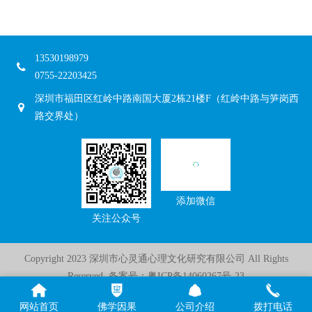
心理评论
心理杂谈
时事评论
梦的解析
13530198979
儒释道
佛学
0755-22203425
因果
轮回
深圳市福田区红岭中路南国大厦2栋21楼F（红岭中路与笋岗西
无常
前世今生
路交界处）
心灵感应
灵魂出窍
灵魂附体
三脉七轮
特异功能
灵魂暗能量
添加微信
宇宙真相
玄学
关注公众号
易经
灵异故事
Copyright 2023 深圳市心灵通心理文化研究有限公司 All Rights
Reserved 备案号：
粤ICP备14060267号-23
网站首页
佛学因果
公司介绍
拨打电话