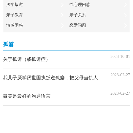
厌学叛逆
性心理困惑
亲子教育
亲子关系
情感困惑
恋爱问题
失恋
两性关系
孤僻
婚姻感情
家庭矛盾
婚姻问题
婚姻危机
2023-10-01
关于孤僻（或孤僻症）
家庭暴力
婚姻性生活不和谐
2023-02-27
恋子情结
婆媳矛盾
我儿子厌学厌世固执叛逆孤癖，把父母当仇人
出轨
小三
2023-02-27
微笑是最好的沟通语言
重组家庭
人际关系
个人发展
心灵成长
心理咨询师培训
团体心理培训
心理测试
其他类