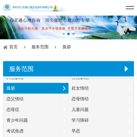
失眠症
心身疾病
药物依赖
酒精依赖症
性心理障碍
异性癖
同性恋
性变态
恋物癖
早泄阳痿
首页
服务范围
孤僻
人格障碍
偏执型人格
反社会人格
反常人格
服务范围
人格缺陷
性格缺陷
孤僻
处女情结
恋父情结
恋母情结
恋母症
儿童问题
青少年问题
学习障碍
考试焦虑
早恋